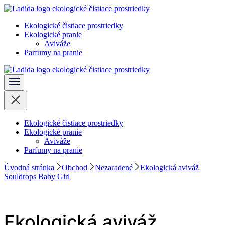
Skočiť
na
Ekologické čistiace prostriedky
obsah
Ladida
Ekologické pranie
(stlačte
Aviváže
Enter)
Parfumy na pranie
Ladida
Ekologické čistiace prostriedky
Ekologické pranie
Aviváže
Parfumy na pranie
Úvodná stránka
Obchod
Nezaradené
Ekologická aviváž
Souldrops Baby Girl
Ekologická aviváž