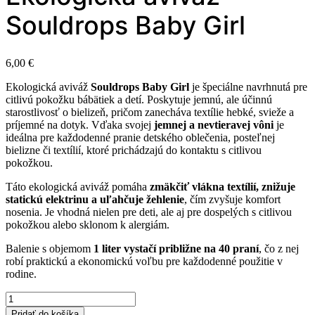
Souldrops Baby Girl
6,00
€
Ekologická aviváž
Souldrops Baby Girl
je špeciálne navrhnutá pre
citlivú pokožku bábätiek a detí. Poskytuje jemnú, ale účinnú
starostlivosť o bielizeň, pričom zanecháva textílie hebké, svieže a
príjemné na dotyk. Vďaka svojej
jemnej a nevtieravej vôni
je
ideálna pre každodenné pranie detského oblečenia, posteľnej
bielizne či textílií, ktoré prichádzajú do kontaktu s citlivou
pokožkou.
Táto ekologická aviváž pomáha
zmäkčiť vlákna textílií, znižuje
statickú elektrinu a uľahčuje žehlenie
, čím zvyšuje komfort
nosenia. Je vhodná nielen pre deti, ale aj pre dospelých s citlivou
pokožkou alebo sklonom k alergiám.
Balenie s objemom
1 liter vystačí približne na 40 praní
, čo z nej
robí praktickú a ekonomickú voľbu pre každodenné použitie v
rodine.
množstvo
Ekologická
Pridať do košíka