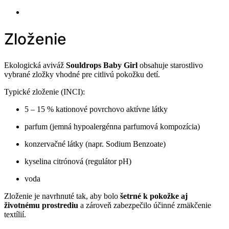
Zloženie
Ekologická aviváž
Souldrops Baby Girl
obsahuje starostlivo
vybrané zložky vhodné pre citlivú pokožku detí.
Typické zloženie (INCI):
5 – 15 % kationové povrchovo aktívne látky
parfum (jemná hypoalergénna parfumová kompozícia)
konzervačné látky (napr. Sodium Benzoate)
kyselina citrónová (regulátor pH)
voda
Zloženie je navrhnuté tak, aby bolo
šetrné k pokožke aj
životnému prostrediu
a zároveň zabezpečilo účinné zmäkčenie
textílií.