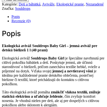
aviváž
Kategórie:
Deti a bábätká
,
Aviváže
,
Ekologické pranie
,
Nezaradené
Souldrops
Značka:
Souldrops
Baby
Girl
Popis
Recenzie (0)
Popis
Ekologická aviváž Souldrops Baby Girl – jemná aviváž pre
detskú bielizeň 1 l (40 praní)
Ekologická aviváž
Souldrops Baby Girl
je špeciálne navrhnutá pre
citlivú pokožku bábätiek a detí. Poskytuje jemnú, ale účinnú
starostlivosť o bielizeň, pričom zanecháva textílie hebké, svieže a
príjemné na dotyk. Vďaka svojej
jemnej a nevtieravej vôni
je
ideálna pre každodenné pranie detského oblečenia, posteľnej
bielizne či textílií, ktoré prichádzajú do kontaktu s citlivou
pokožkou.
Táto ekologická aviváž pomáha
zmäkčiť vlákna textílií, znižuje
statickú elektrinu a uľahčuje žehlenie
, čím zvyšuje komfort
nosenia. Je vhodná nielen pre deti, ale aj pre dospelých s citlivou
pokožkou alebo sklonom k alergiám.