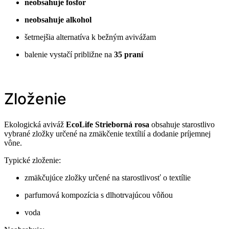
neobsahuje fosfor
neobsahuje alkohol
šetrnejšia alternatíva k bežným avivážam
balenie vystačí približne na
35 praní
Zloženie
Ekologická aviváž
EcoLife Strieborná rosa
obsahuje starostlivo
vybrané zložky určené na zmäkčenie textílií a dodanie príjemnej
vône.
Typické zloženie:
zmäkčujúce zložky určené na starostlivosť o textílie
parfumová kompozícia s dlhotrvajúcou vôňou
voda