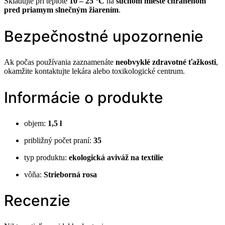
Skladujte pri teplote
10 – 25 °C
na
suchom mieste chránenom
pred priamym slnečným žiarením
.
Bezpečnostné upozornenie
Ak počas používania zaznamenáte
neobvyklé zdravotné ťažkosti
,
okamžite kontaktujte lekára alebo toxikologické centrum.
Informácie o produkte
objem:
1,5 l
približný počet praní:
35
typ produktu:
ekologická aviváž na textílie
vôňa:
Strieborná rosa
Recenzie