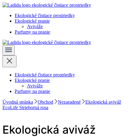
Skočiť
na
Ekologické čistiace prostriedky
obsah
Ladida
Ekologické pranie
(stlačte
Aviváže
Enter)
Parfumy na pranie
Ladida
Ekologické čistiace prostriedky
Ekologické pranie
Aviváže
Parfumy na pranie
Úvodná stránka
Obchod
Nezaradené
Ekologická aviváž
EcoLife Strieborná rosa
Ekologická aviváž