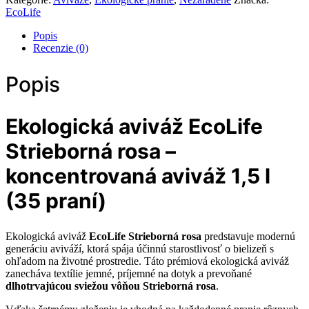
EcoLife
EcoLife
Strieborná
rosa
Popis
Recenzie (0)
Popis
Ekologická aviváž EcoLife
Strieborná rosa –
koncentrovaná aviváž 1,5 l
(35 praní)
Ekologická aviváž
EcoLife Strieborná rosa
predstavuje modernú
generáciu aviváží, ktorá spája účinnú starostlivosť o bielizeň s
ohľadom na životné prostredie. Táto prémiová ekologická aviváž
zanecháva textílie jemné, príjemné na dotyk a prevoňané
dlhotrvajúcou sviežou vôňou Strieborná rosa
.