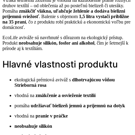
Vďaka šetrnému zloženiu je vhodná na každodenné pranie rôznych
druhov textílií – od oblečenia až po posteľnú bielizeň či uteráky.
Pomáha
zmäkčiť vlákna, uľahčuje žehlenie a dodáva bielizni
príjemnú sviežosť
. Balenie s objemom
1,5 litra vystačí približne
na 35 praní
, čo z produktu robí praktickú a ekonomickú voľbu pre
domácnosť.
EcoLife aviváže sú navrhnuté s dôrazom na ekologický prístup.
Produkt
neobsahuje silikón, fosfor ani alkohol
, čím je šetrnejší k
prírode aj k textíliám.
Hlavné vlastnosti produktu
ekologická prémiová aviváž s
dlhotrvajúcou vôňou
Strieborná rosa
vhodná na
zmäkčenie a osvieženie textílií
pomáha
udržiavať bielizeň jemnú a príjemnú na dotyk
vhodná na
pranie v práčke
neobsahuje silikón