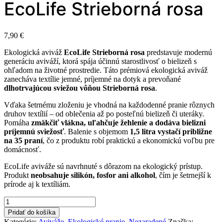
EcoLife Strieborná rosa
7,90
€
Ekologická aviváž
EcoLife Strieborná rosa
predstavuje modernú
generáciu aviváží, ktorá spája účinnú starostlivosť o bielizeň s
ohľadom na životné prostredie. Táto prémiová ekologická aviváž
zanecháva textílie jemné, príjemné na dotyk a prevoňané
dlhotrvajúcou sviežou vôňou Strieborná rosa
.
Vďaka šetrnému zloženiu je vhodná na každodenné pranie rôznych
druhov textílií – od oblečenia až po posteľnú bielizeň či uteráky.
Pomáha
zmäkčiť vlákna, uľahčuje žehlenie a dodáva bielizni
príjemnú sviežosť
. Balenie s objemom
1,5 litra vystačí približne
na 35 praní
, čo z produktu robí praktickú a ekonomickú voľbu pre
domácnosť.
EcoLife aviváže sú navrhnuté s dôrazom na ekologický prístup.
Produkt
neobsahuje silikón, fosfor ani alkohol
, čím je šetrnejší k
prírode aj k textíliám.
množstvo
Ekologická
Pridať do košíka
aviváž
Kategórie:
Aviváže
,
Ekologické pranie
,
Nezaradené
Značka: