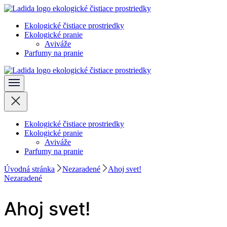
Skočiť
na
Ekologické čistiace prostriedky
obsah
Ladida
Ekologické pranie
(stlačte
Aviváže
Enter)
Parfumy na pranie
Ladida
Ekologické čistiace prostriedky
Ekologické pranie
Aviváže
Parfumy na pranie
Úvodná stránka
Nezaradené
Ahoj svet!
Nezaradené
Ahoj svet!