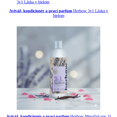
Aviváž, kondicionér a prací parfum
Herbow 3v1 Láska v
bielom
Aviváž, kondicionér a prací parfum
Herbow Mesačná noc 1l