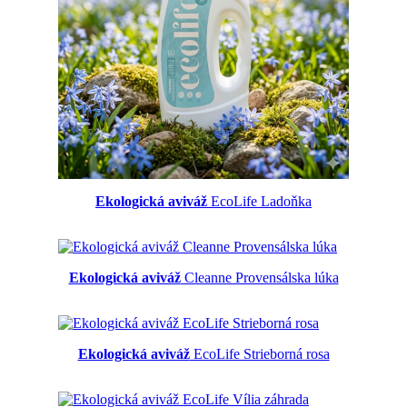
Ekologická aviváž
EcoLife Ladoňka
Ekologická aviváž
Cleanne Provensálska lúka
Ekologická aviváž
EcoLife Strieborná rosa