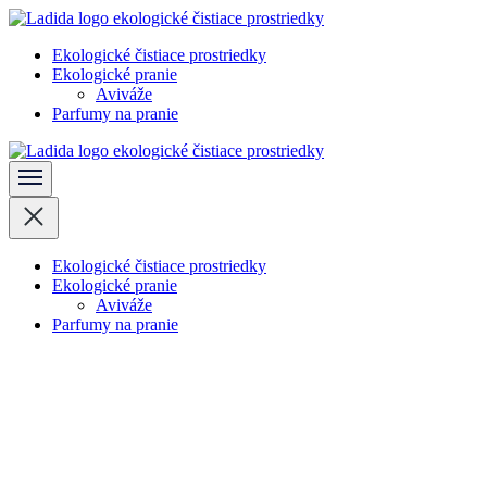
Skočiť
na
Ekologické čistiace prostriedky
obsah
Ladida
Ekologické pranie
(stlačte
Aviváže
Enter)
Parfumy na pranie
Ladida
Ekologické čistiace prostriedky
Ekologické pranie
Aviváže
Parfumy na pranie