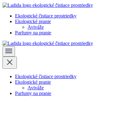
Skočiť
na
Ekologické čistiace prostriedky
obsah
Ladida
Ekologické pranie
(stlačte
Aviváže
Enter)
Parfumy na pranie
Ladida
Ekologické čistiace prostriedky
Ekologické pranie
Aviváže
Parfumy na pranie