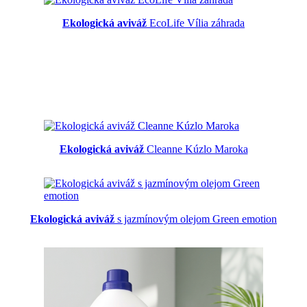
Ekologická aviváž
EcoLife Vília záhrada
Ekologická aviváž
Cleanne Kúzlo Maroka
Ekologická aviváž
s jazmínovým olejom Green emotion