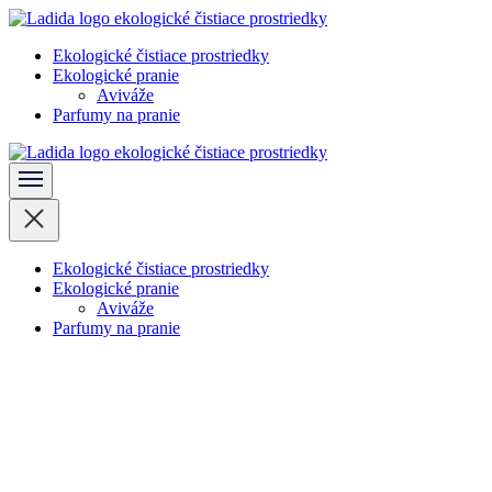
Skočiť
na
Ekologické čistiace prostriedky
obsah
Ladida
Ekologické pranie
(stlačte
Aviváže
Enter)
Parfumy na pranie
Ladida
Ekologické čistiace prostriedky
Ekologické pranie
Aviváže
Parfumy na pranie