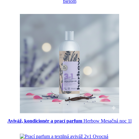
bielom
Aviváž, kondicionér a prací parfum
Herbow Mesačná noc 1l