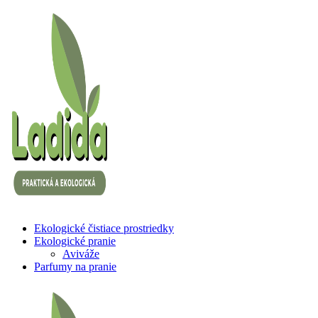
Skočiť
na
obsah
(stlačte
Enter)
Ekologické čistiace prostriedky
Ladida
Ekologické pranie
Aviváže
Parfumy na pranie