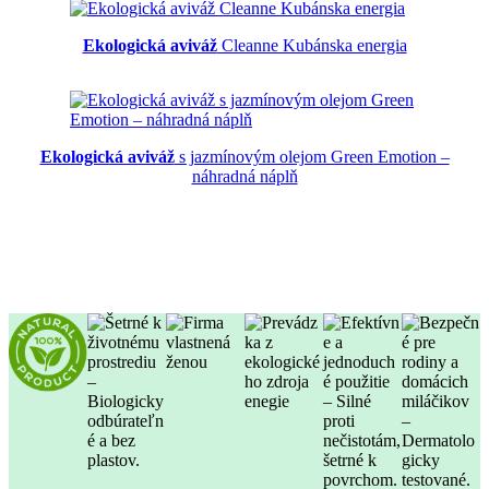
Ekologická aviváž
Cleanne Kubánska energia
Ekologická aviváž
s jazmínovým olejom Green Emotion –
náhradná náplň