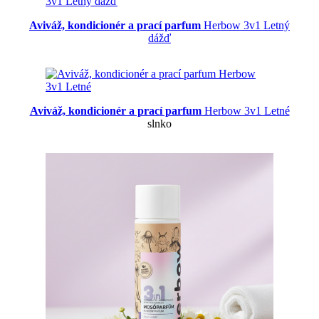
Aviváž, kondicionér a prací parfum
Herbow 3v1 Letný
dážď
Aviváž, kondicionér a prací parfum
Herbow 3v1 Letné
slnko