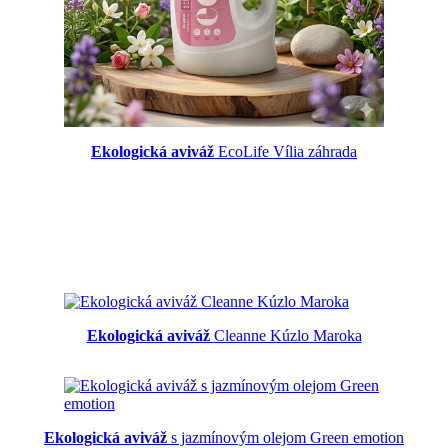
Ekologická aviváž
EcoLife Vília záhrada
Ekologická aviváž
Cleanne Kúzlo Maroka
Ekologická aviváž
s jazmínovým olejom Green emotion