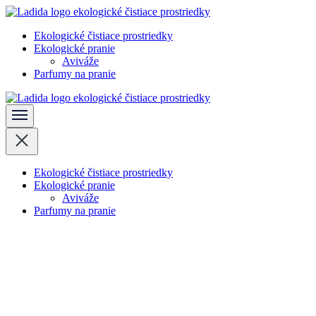
Skočiť
na
Ekologické čistiace prostriedky
obsah
Ladida
Ekologické pranie
(stlačte
Aviváže
Enter)
Parfumy na pranie
Ladida
Ekologické čistiace prostriedky
Ekologické pranie
Aviváže
Parfumy na pranie