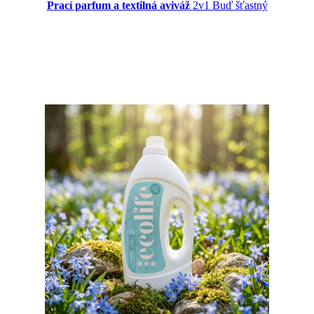
Prací parfum a textilná aviváž
2v1 Buď šťastný