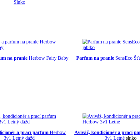
Slnko
fum na pranie
Herbow Fairy Baby
Parfum na pranie
SensEco Šťa
dicionér a prací parfum
Herbow
Aviváž, kondicionér a prací p
3v1 Letný dážď
3v1 Letné
slnko