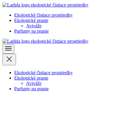
Skočiť
na
Ekologické čistiace prostriedky
obsah
Ladida
Ekologické pranie
(stlačte
Aviváže
Enter)
Parfumy na pranie
Ladida
Ekologické čistiace prostriedky
Ekologické pranie
Aviváže
Parfumy na pranie