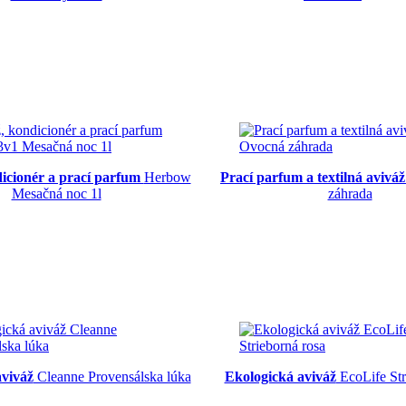
dicionér a prací parfum
Herbow
Prací parfum a textilná aviváž
Mesačná noc 1l
záhrada
aviváž
Cleanne Provensálska lúka
Ekologická aviváž
EcoLife Str