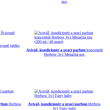
noc
vnaté jablko
Aviváž, kondicionér a prací parfum
koncentrát
Herbow 3v1 Mesačná noc
arfum
Herbow
Aviváž, kondicionér a prací parfum
Herbow
3v1 Fairy baby