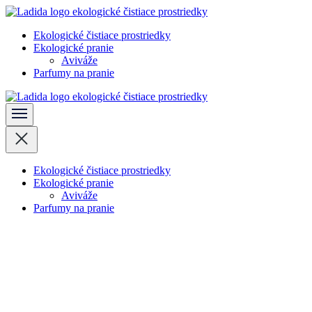
Skočiť
na
Ekologické čistiace prostriedky
obsah
Ladida
Ekologické pranie
(stlačte
Aviváže
Enter)
Parfumy na pranie
Ladida
Ekologické čistiace prostriedky
Ekologické pranie
Aviváže
Parfumy na pranie