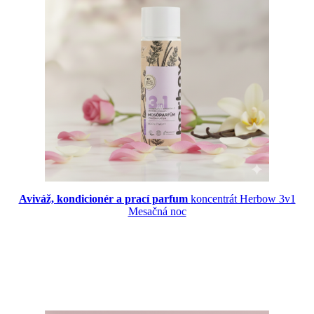
Aviváž, kondicionér a prací parfum
koncentrát Herbow 3v1
Mesačná noc