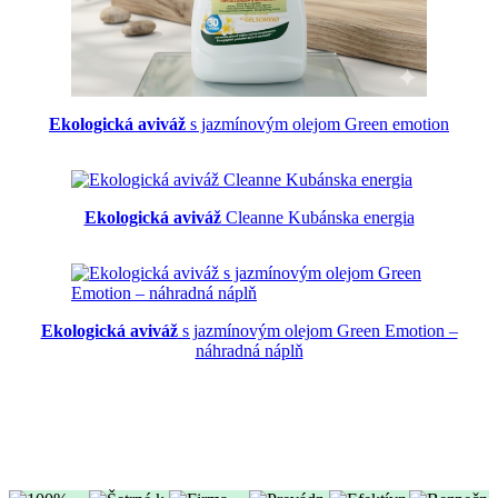
Ekologická aviváž
s jazmínovým olejom Green emotion
Ekologická aviváž
Cleanne Kubánska energia
Ekologická aviváž
s jazmínovým olejom Green Emotion –
náhradná náplň