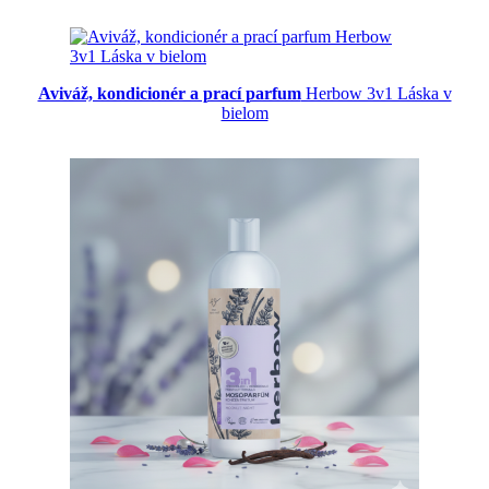
Aviváž, kondicionér a prací parfum
Herbow 3v1 Láska v
bielom