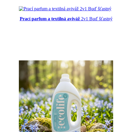
Prací parfum a textilná aviváž
2v1 Buď šťastný