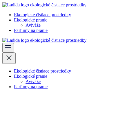
Skočiť
na
Ekologické čistiace prostriedky
obsah
Ladida
Ekologické pranie
(stlačte
Aviváže
Enter)
Parfumy na pranie
Ladida
Ekologické čistiace prostriedky
Ekologické pranie
Aviváže
Parfumy na pranie