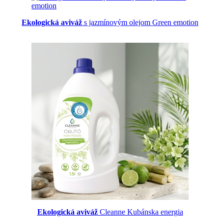
Ekologická aviváž
s jazmínovým olejom Green emotion
Ekologická aviváž
Cleanne Kubánska energia