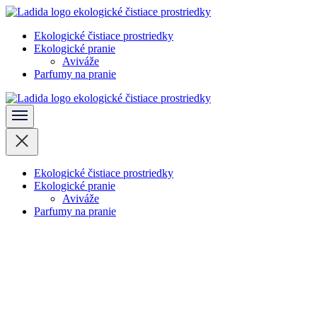
Skočiť
na
Ekologické čistiace prostriedky
obsah
Ladida
Ekologické pranie
(stlačte
Aviváže
Enter)
Parfumy na pranie
Ladida
Ekologické čistiace prostriedky
Ekologické pranie
Aviváže
Parfumy na pranie