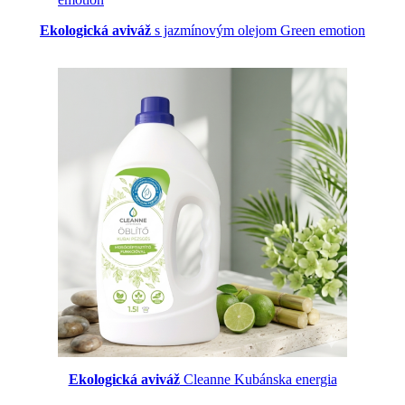
Ekologická aviváž
s jazmínovým olejom Green emotion
Ekologická aviváž
Cleanne Kubánska energia