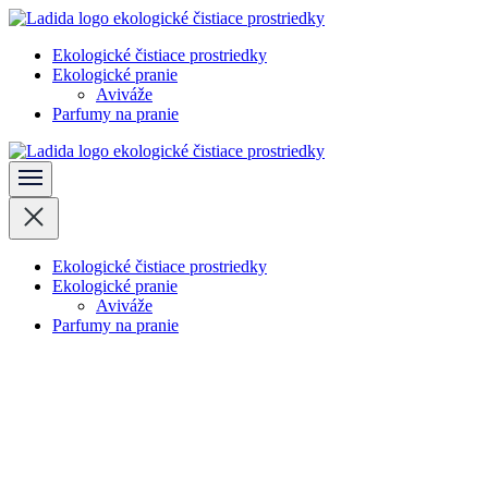
Skočiť
na
Ekologické čistiace prostriedky
obsah
Ladida
Ekologické pranie
(stlačte
Aviváže
Enter)
Parfumy na pranie
Ladida
Ekologické čistiace prostriedky
Ekologické pranie
Aviváže
Parfumy na pranie