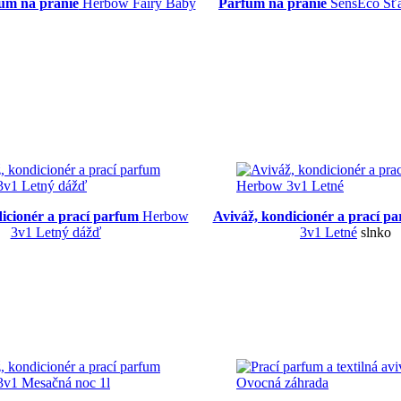
fum na pranie
Herbow Fairy Baby
Parfum na pranie
SensEco Šťa
dicionér a prací parfum
Herbow
Aviváž, kondicionér a prací p
3v1 Letný dážď
3v1 Letné
slnko