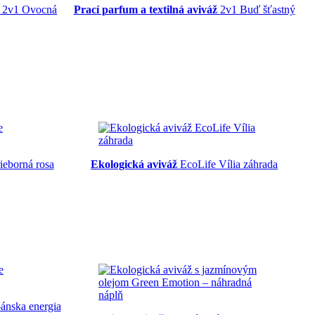
2v1 Ovocná
Prací parfum a textilná aviváž
2v1 Buď šťastný
ieborná rosa
Ekologická aviváž
EcoLife Vília záhrada
nska energia