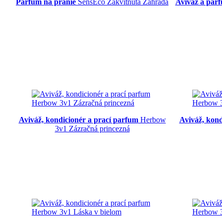
Parfum na pranie
SensEco Zakvitnutá Záhrada
Aviváž a par
Aviváž, kondicionér a prací parfum
Herbow
Aviváž, kon
3v1 Zázračná princezná