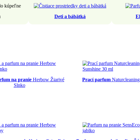
u
Deti a bábätká
E
rfum na pranie
Herbow Žiarivé
Prací parfum
Naturcleaning
Slnko