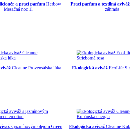
dicionér a prací parfum
Herbow
Prací parfum a textilná aviváž
Mesačná noc 1l
záhrada
aviváž
Cleanne Provensálska lúka
Ekologická aviváž
EcoLife Str
viváž
s jazmínovým olejom Green
Ekologická aviváž
Cleanne Kubá