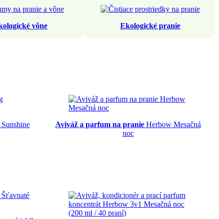
kologické vône
Ekologické pranie
 Sunshine
Aviváž a parfum na pranie
Herbow Mesačná
noc