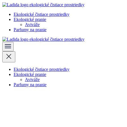
Skočiť
na
Ekologické čistiace prostriedky
obsah
Ladida
Ekologické pranie
(stlačte
Aviváže
Enter)
Parfumy na pranie
Ladida
Ekologické čistiace prostriedky
Ekologické pranie
Aviváže
Parfumy na pranie