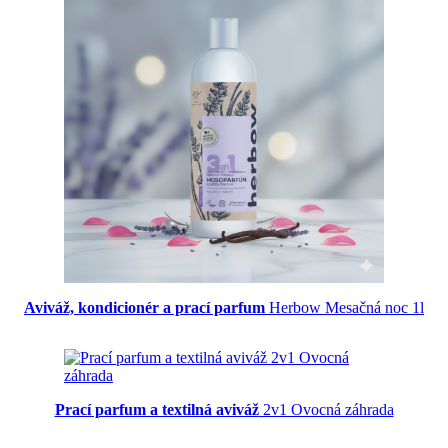
Aviváž, kondicionér a prací parfum
Herbow Mesačná noc 1l
Prací parfum a textilná aviváž
2v1 Ovocná záhrada