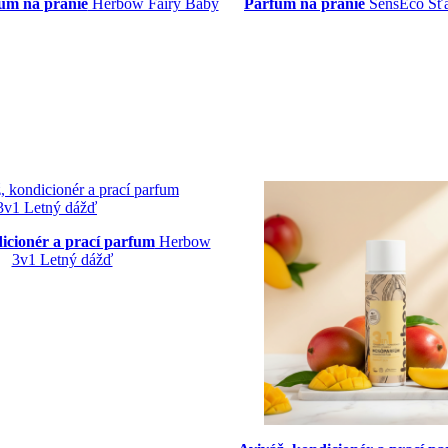
fum na pranie
Herbow Fairy Baby
Parfum na pranie
SensEco Šťa
dicionér a prací parfum
Herbow
3v1 Letný dážď