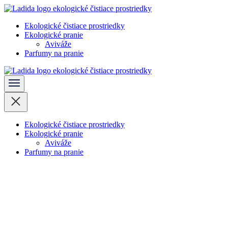
Skočiť
na
Ekologické čistiace prostriedky
obsah
Ladida
Ekologické pranie
(stlačte
Aviváže
Enter)
Parfumy na pranie
Ladida
Ekologické čistiace prostriedky
Ekologické pranie
Aviváže
Parfumy na pranie