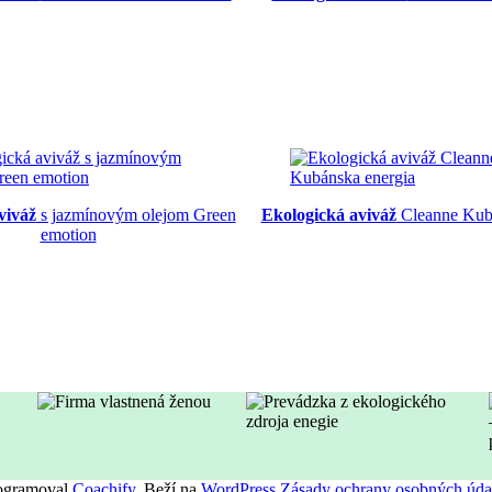
viváž
s jazmínovým olejom Green
Ekologická aviváž
Cleanne Kubá
emotion
rogramoval
Coachify
. Beží na
WordPress
Zásady ochrany osobných úda