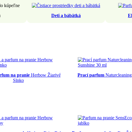
u
Deti a bábätká
E
rfum na pranie
Herbow Žiarivé
Prací parfum
Naturcleaning
Slnko