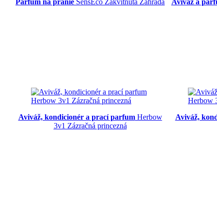
Parfum na pranie
SensEco Zakvitnutá Záhrada
Aviváž a par
Aviváž, kondicionér a prací parfum
Herbow
Aviváž, kon
3v1 Zázračná princezná