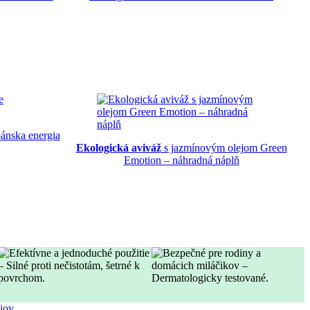
nska energia
Ekologická aviváž
s jazmínovým olejom Green
Emotion – náhradná náplň
jov