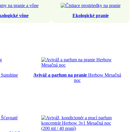
kologické vône
Ekologické pranie
 Sunshine
Aviváž a parfum na pranie
Herbow Mesačná
noc