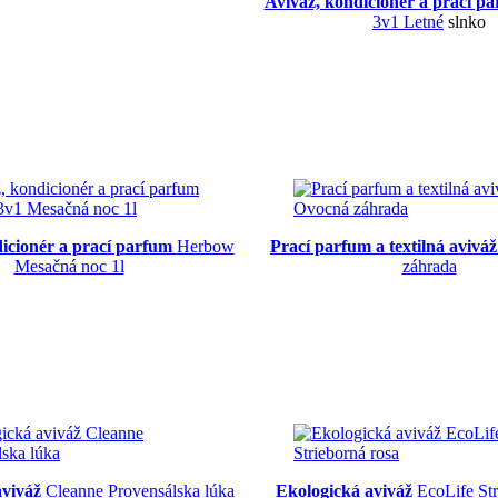
Aviváž, kondicionér a prací p
3v1 Letné
slnko
dicionér a prací parfum
Herbow
Prací parfum a textilná aviváž
Mesačná noc 1l
záhrada
aviváž
Cleanne Provensálska lúka
Ekologická aviváž
EcoLife Str