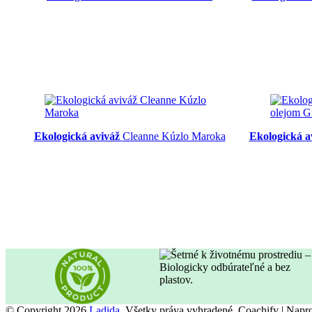
Ekologická aviváž
Cleanne Kúzlo Maroka
Ekologická a
© Copyright 2026
Ladida
. Všetky práva vyhradené.
Coachify | Nap