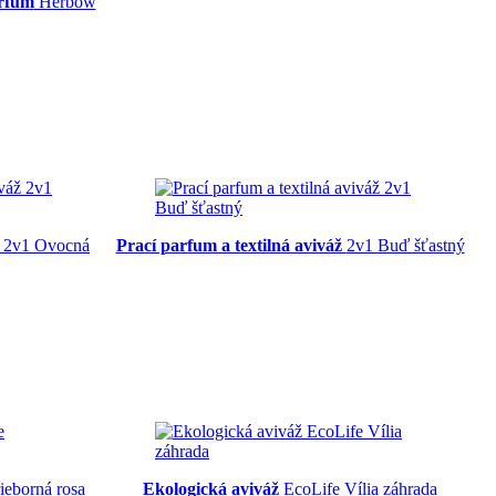
arfum
Herbow
2v1 Ovocná
Prací parfum a textilná aviváž
2v1 Buď šťastný
ieborná rosa
Ekologická aviváž
EcoLife Vília záhrada