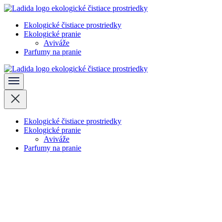
Skočiť
na
Ekologické čistiace prostriedky
obsah
Ladida
Ekologické pranie
(stlačte
Aviváže
Enter)
Parfumy na pranie
Ladida
Ekologické čistiace prostriedky
Ekologické pranie
Aviváže
Parfumy na pranie