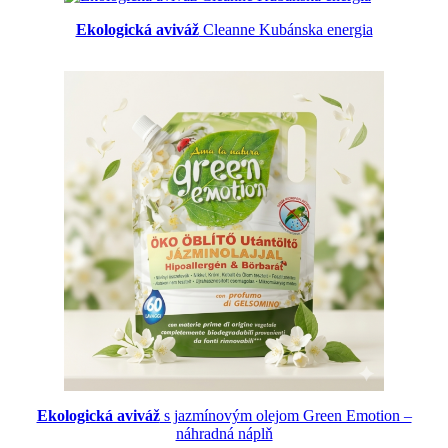
Ekologická aviváž
Cleanne Kubánska energia
Ekologická aviváž
s jazmínovým olejom Green Emotion –
náhradná náplň