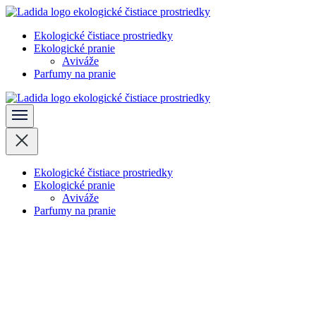
Skočiť
na
Ekologické čistiace prostriedky
obsah
Ladida
Ekologické pranie
(stlačte
Aviváže
Enter)
Parfumy na pranie
Ladida
Ekologické čistiace prostriedky
Ekologické pranie
Aviváže
Parfumy na pranie