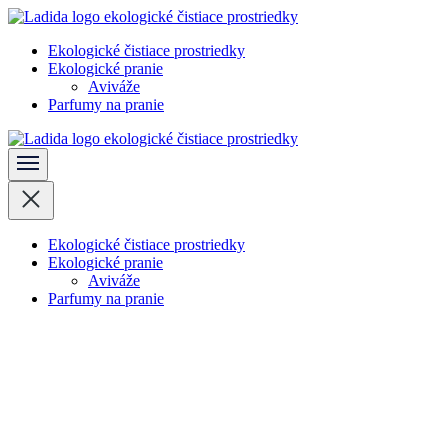
Skočiť
na
Ekologické čistiace prostriedky
obsah
Ladida
Ekologické pranie
(stlačte
Aviváže
Enter)
Parfumy na pranie
Ladida
Ekologické čistiace prostriedky
Ekologické pranie
Aviváže
Parfumy na pranie