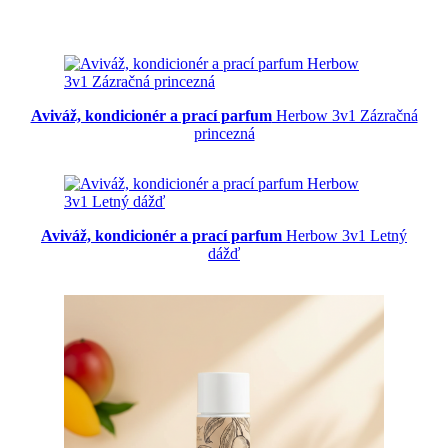
Aviváž, kondicionér a prací parfum
Herbow 3v1 Zázračná
princezná
Aviváž, kondicionér a prací parfum
Herbow 3v1 Letný
dážď