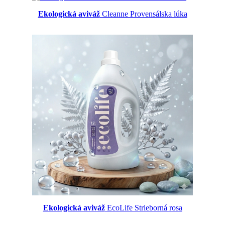
Ekologická aviváž
Cleanne Provensálska lúka
Ekologická aviváž
EcoLife Strieborná rosa