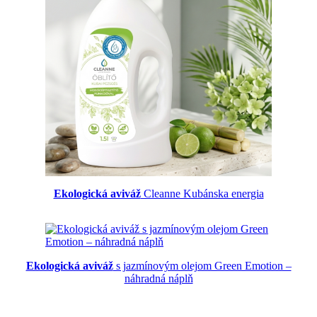
Ekologická aviváž
Cleanne Kubánska energia
Ekologická aviváž
s jazmínovým olejom Green Emotion –
náhradná náplň