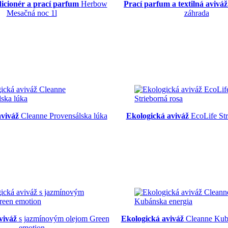
dicionér a prací parfum
Herbow
Prací parfum a textilná aviváž
Mesačná noc 1l
záhrada
aviváž
Cleanne Provensálska lúka
Ekologická aviváž
EcoLife Str
viváž
s jazmínovým olejom Green
Ekologická aviváž
Cleanne Kubá
emotion