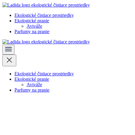
Skočiť
na
Ekologické čistiace prostriedky
obsah
Ladida
Ekologické pranie
(stlačte
Aviváže
Enter)
Parfumy na pranie
Ladida
Ekologické čistiace prostriedky
Ekologické pranie
Aviváže
Parfumy na pranie