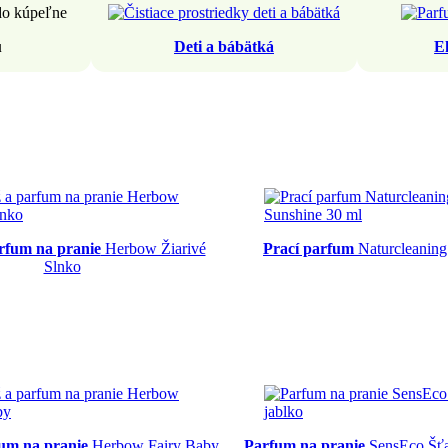
u
Deti a bábätká
E
rfum na pranie
Herbow Žiarivé
Prací parfum
Naturcleaning
Slnko
fum na pranie
Herbow Fairy Baby
Parfum na pranie
SensEco Šťa