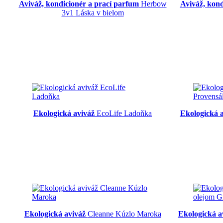
Aviváž, kondicionér a prací parfum
Herbow
Aviváž, kon
3v1 Láska v bielom
Ekologická aviváž
EcoLife Ladoňka
Ekologická 
Ekologická aviváž
Cleanne Kúzlo Maroka
Ekologická a