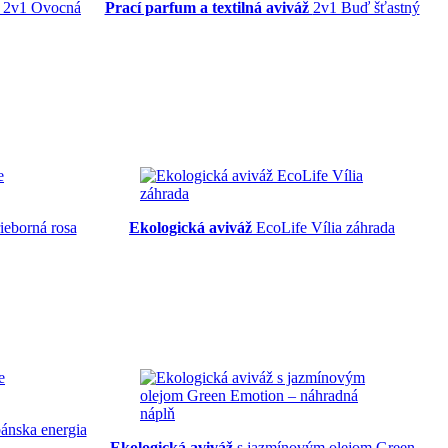
2v1 Ovocná
Prací parfum a textilná aviváž
2v1 Buď šťastný
ieborná rosa
Ekologická aviváž
EcoLife Vília záhrada
nska energia
Ekologická aviváž
s jazmínovým olejom Green