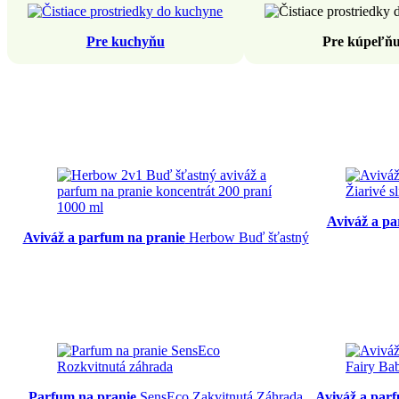
Pre kuchyňu
Pre kúpeľň
Aviváž a pa
Aviváž a parfum na pranie
Herbow Buď šťastný
Parfum na pranie
SensEco Zakvitnutá Záhrada
Aviváž a par