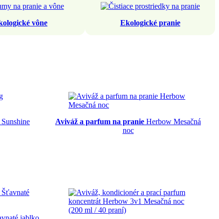
kologické vône
Ekologické pranie
 Sunshine
Aviváž a parfum na pranie
Herbow Mesačná
noc
vnaté jablko