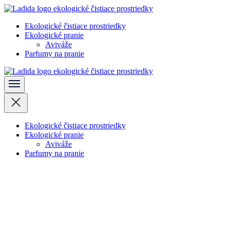
Skočiť
na
Ekologické čistiace prostriedky
obsah
Ladida
Ekologické pranie
(stlačte
Aviváže
Enter)
Parfumy na pranie
Ladida
Ekologické čistiace prostriedky
Ekologické pranie
Aviváže
Parfumy na pranie