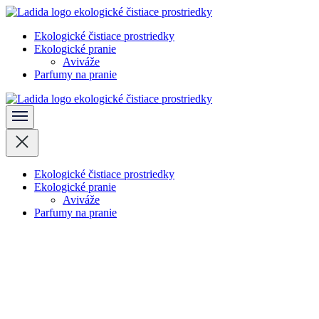
Skočiť
na
Ekologické čistiace prostriedky
obsah
Ladida
Ekologické pranie
(stlačte
Aviváže
Enter)
Parfumy na pranie
Ladida
Ekologické čistiace prostriedky
Ekologické pranie
Aviváže
Parfumy na pranie