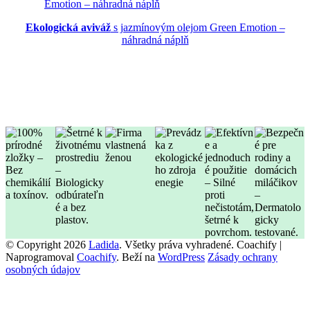
Ekologická aviváž
s jazmínovým olejom Green Emotion –
náhradná náplň
© Copyright 2026
Ladida
. Všetky práva vyhradené.
Coachify |
Naprogramoval
Coachify
. Beží na
WordPress
Zásady ochrany
osobných údajov